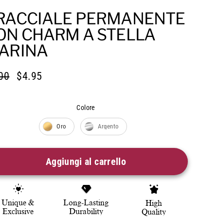
RACCIALE PERMANENTE
ON CHARM A STELLA
ARINA
00
$4.95
zzo
zzo
lare
Colore
ita
re
Oro
Argento
Aggiungi al carrello
Unique &
Long-Lasting
High
Exclusive
Durability
Quality