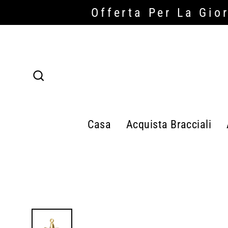
Salta
Offerta Per La Gio
Read
al
the
contenuto
Privacy
Policy
Ricerca
Casa
Acquista Bracciali