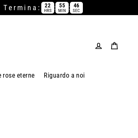
22
55
46
a Termina:
:
:
HRS
MIN
SEC
Carrello
Accesso
e rose eterne
Riguardo a noi