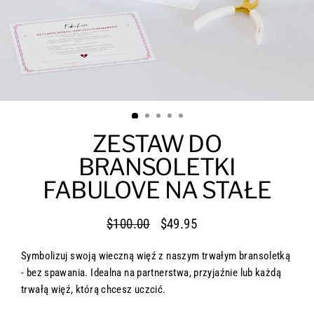
ZESTAW DO
BRANSOLETKI
FABULOVE NA STAŁE
$100.00
$49.95
Normalna
Cena
cena
sprzedaży
Symbolizuj swoją wieczną więź z naszym trwałym bransoletką
- bez spawania. Idealna na partnerstwa, przyjaźnie lub każdą
trwałą więź, którą chcesz uczcić.