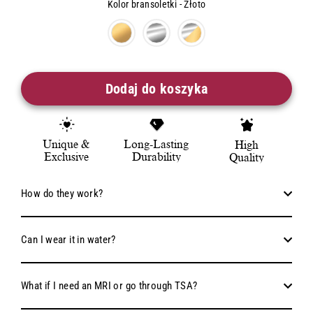
Kolor bransoletki
-
Złoto
Kolor bransoletki
Dodaj do koszyka
Unique &
Long-Lasting
High
Exclusive
Durability
Quality
How do they work?
Can I wear it in water?
What if I need an MRI or go through TSA?