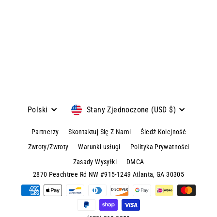
cena
sprzedaży
View product & colors
Język
Waluta
Polski
Stany Zjednoczone (USD $)
Partnerzy
Skontaktuj Się Z Nami
Śledź Kolejność
Zwroty/Zwroty
Warunki usługi
Polityka Prywatności
Zasady Wysyłki
DMCA